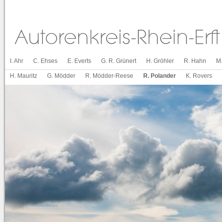
I. Ahr
C. Ehses
E. Everts
G. R. Grünert
H. Gröhler
R. Hahn
M
H. Mauritz
G. Mödder
R. Mödder-Reese
R. Polander
K. Rovers