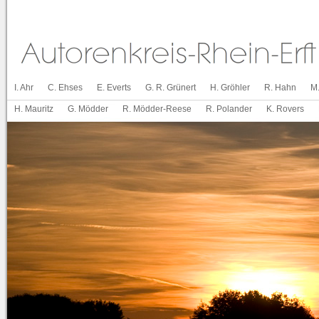
I. Ahr
C. Ehses
E. Everts
G. R. Grünert
H. Gröhler
R. Hahn
M
H. Mauritz
G. Mödder
R. Mödder-Reese
R. Polander
K. Rovers