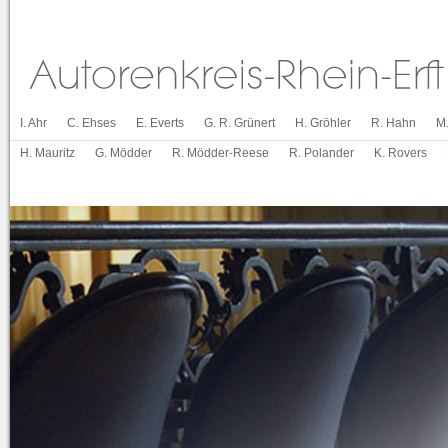
I. Ahr
C. Ehses
E. Everts
G. R. Grünert
H. Gröhler
R. Hahn
M
H. Mauritz
G. Mödder
R. Mödder-Reese
R. Polander
K. Rovers