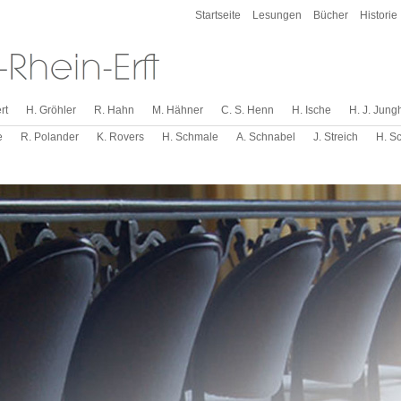
Startseite
Lesungen
Bücher
Historie
rt
H. Gröhler
R. Hahn
M. Hähner
C. S. Henn
H. Ische
H. J. Jung
e
R. Polander
K. Rovers
H. Schmale
A. Schnabel
J. Streich
H. S