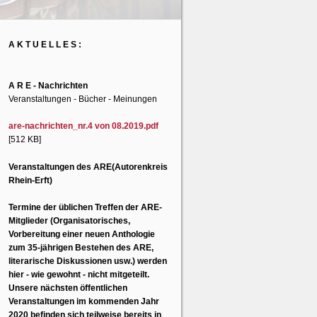
A K T U E L L E S :
A R E - Nachrichten
Veranstaltungen - Bücher - Meinungen
are-nachrichten_nr.4 von 08.2019.pdf
[512 KB]
Veranstaltungen des ARE(Autorenkreis
Rhein-Erft)
Termine der üblichen Treffen der ARE-
Mitglieder (Organisatorisches,
Vorbereitung einer neuen Anthologie
zum 35-jährigen Bestehen des ARE,
literarische Diskussionen usw.) werden
hier - wie gewohnt - nicht mitgeteilt.
Unsere nächsten öffentlichen
Veranstaltungen im kommenden Jahr
2020 befinden sich teilweise bereits in