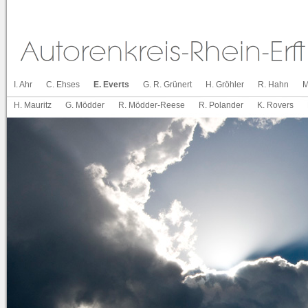
I. Ahr
C. Ehses
E. Everts
G. R. Grünert
H. Gröhler
R. Hahn
M
H. Mauritz
G. Mödder
R. Mödder-Reese
R. Polander
K. Rovers