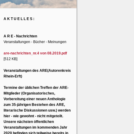
A K T U E L L E S :
A R E - Nachrichten
Veranstaltungen - Bücher - Meinungen
are-nachrichten_nr.4 von 08.2019.pdf
[512 KB]
Veranstaltungen des ARE(Autorenkreis
Rhein-Erft)
Termine der üblichen Treffen der ARE-
Mitglieder (Organisatorisches,
Vorbereitung einer neuen Anthologie
zum 35-jährigen Bestehen des ARE,
literarische Diskussionen usw.) werden
hier - wie gewohnt - nicht mitgeteilt.
Unsere nächsten öffentlichen
Veranstaltungen im kommenden Jahr
2020 befinden sich teilweise bereits in