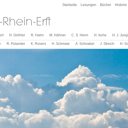
Startseite
Lesungen
Bücher
Historie
ert
H. Gröhler
R. Hahn
M. Hähner
C. S. Henn
H. Ische
H. J. Jun
e
R. Polander
K. Rovers
H. Schmale
A. Schnabel
J. Streich
H. S