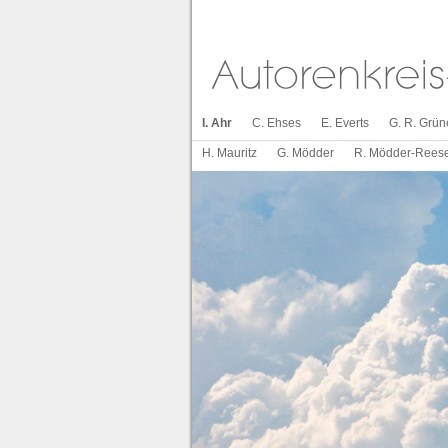
I. Ahr
C. Ehses
E. Everts
G. R. Grün
H. Mauritz
G. Mödder
R. Mödder-Rees