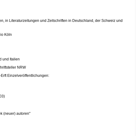
en, in Literaturzeitungen und Zeitschriften in Deutschland, der Schweiz und
io Köln
 und Italien
hriftsteller NRW
Erft Einzelveröffentlichungen:
03)
ek (neuer) autoren"