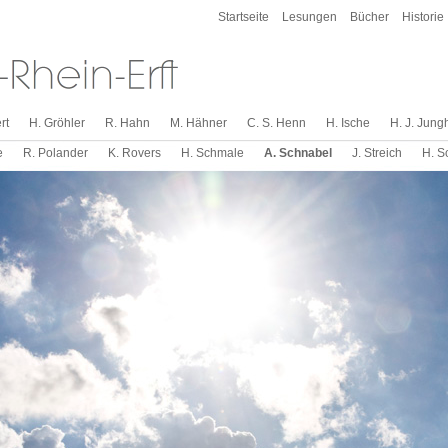
Startseite
Lesungen
Bücher
Historie
rt
H. Gröhler
R. Hahn
M. Hähner
C. S. Henn
H. Ische
H. J. Jung
e
R. Polander
K. Rovers
H. Schmale
A. Schnabel
J. Streich
H. S