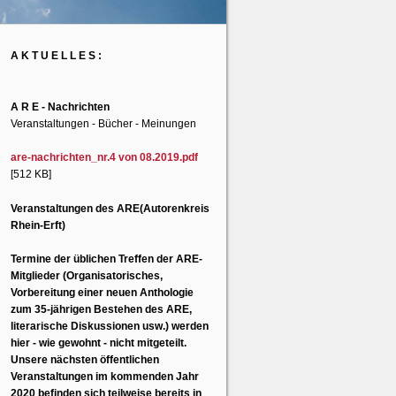
A K T U E L L E S :
A R E - Nachrichten
Veranstaltungen - Bücher - Meinungen
are-nachrichten_nr.4 von 08.2019.pdf
[512 KB]
Veranstaltungen des ARE(Autorenkreis
Rhein-Erft)
Termine der üblichen Treffen der ARE-
Mitglieder (Organisatorisches,
Vorbereitung einer neuen Anthologie
zum 35-jährigen Bestehen des ARE,
literarische Diskussionen usw.) werden
hier - wie gewohnt - nicht mitgeteilt.
Unsere nächsten öffentlichen
Veranstaltungen im kommenden Jahr
2020 befinden sich teilweise bereits in