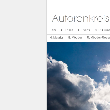
I. Ahr
C. Ehses
E. Everts
G. R. Grüne
H. Mauritz
G. Mödder
R. Mödder-Rees