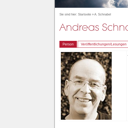
Sie sind hier:
Startseite
»
A. Schnabel
Person
Veröffentlichungen/Lesungen