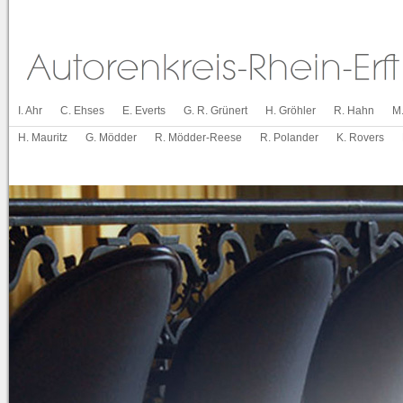
I. Ahr
C. Ehses
E. Everts
G. R. Grünert
H. Gröhler
R. Hahn
M
H. Mauritz
G. Mödder
R. Mödder-Reese
R. Polander
K. Rovers